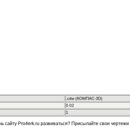
.cdw (КОМПАС-3D)
0.02
1
чь сайту Pro4erk.ru развиваться? Присылайте свои чертежи