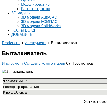
Оружие
Моделирование
Разные чертежи
3D модели
3D модели AutoCAD
3D модели КОМПАС
3D модели SolidWorks
ГОСТы ЕСКД
ДОБАВИТЬ
Pro4erk.ru
➩
Инструмент
➩
Выталкиватель
Выталкиватель
Инструмент
Оставить комментарий
67 Просмотров
Формат (САПР):
Размер zip-архива, Mb:
К-во файлов, шт.:
Хотите помо