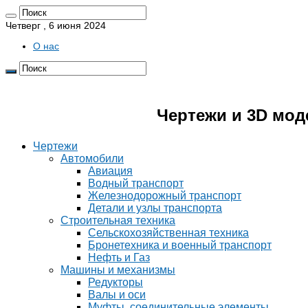
Четверг , 6 июня 2024
О нас
Pro4erk.ru 📐
Чертежи и 3D мод
Чертежи
Автомобили
Авиация
Водный транспорт
Железнодорожный транспорт
Детали и узлы транспорта
Строительная техника
Сельскохозяйственная техника
Бронетехника и военный транспорт
Нефть и Газ
Машины и механизмы
Редукторы
Валы и оси
Муфты, соединительные элементы