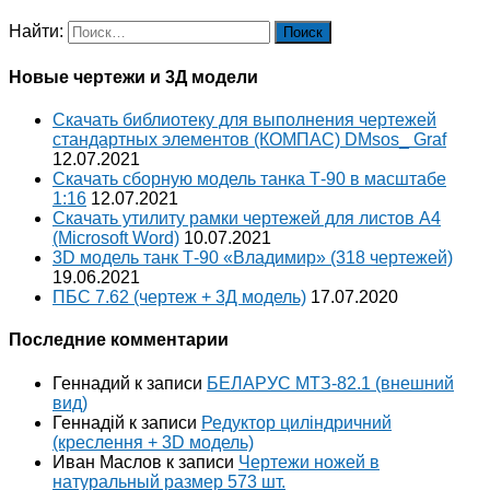
Найти:
Новые чертежи и 3Д модели
Скачать библиотеку для выполнения чертежей
стандартных элементов (КОМПАС) DMsos_ Graf
12.07.2021
Скачать сборную модель танка Т-90 в масштабе
1:16
12.07.2021
Скачать утилиту рамки чертежей для листов A4
(Microsoft Word)
10.07.2021
3D модель танк Т-90 «Владимир» (318 чертежей)
19.06.2021
ПБС 7.62 (чертеж + 3Д модель)
17.07.2020
Последние комментарии
Геннадий
к записи
БЕЛАРУС МТЗ-82.1 (внешний
вид)
Геннадій
к записи
Редуктор циліндричний
(креслення + 3D модель)
Иван Маслов
к записи
Чертежи ножей в
натуральный размер 573 шт.