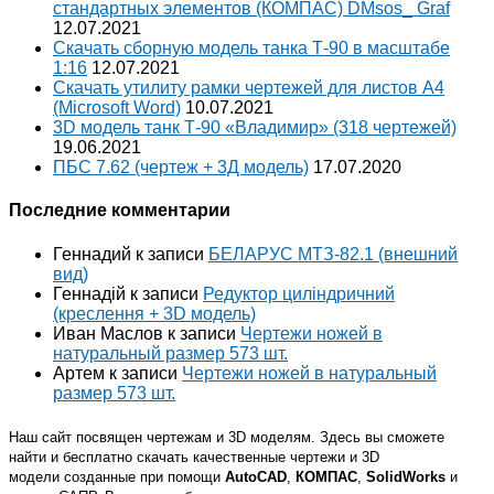
стандартных элементов (КОМПАС) DMsos_ Graf
12.07.2021
Скачать сборную модель танка Т-90 в масштабе
1:16
12.07.2021
Скачать утилиту рамки чертежей для листов A4
(Microsoft Word)
10.07.2021
3D модель танк Т-90 «Владимир» (318 чертежей)
19.06.2021
ПБС 7.62 (чертеж + 3Д модель)
17.07.2020
Последние комментарии
Геннадий
к записи
БЕЛАРУС МТЗ-82.1 (внешний
вид)
Геннадій
к записи
Редуктор циліндричний
(креслення + 3D модель)
Иван Маслов
к записи
Чертежи ножей в
натуральный размер 573 шт.
Артем
к записи
Чертежи ножей в натуральный
размер 573 шт.
Наш сайт посвящен чертежам и 3D моделям. Здесь вы сможете
найти и бесплатно скачать качественные чертежи и 3D
модели созданные при помощи
AutoCAD
,
КОМПАС
,
SolidWorks
и