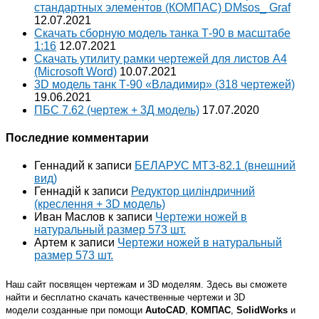
стандартных элементов (КОМПАС) DMsos_ Graf
12.07.2021
Скачать сборную модель танка Т-90 в масштабе
1:16
12.07.2021
Скачать утилиту рамки чертежей для листов A4
(Microsoft Word)
10.07.2021
3D модель танк Т-90 «Владимир» (318 чертежей)
19.06.2021
ПБС 7.62 (чертеж + 3Д модель)
17.07.2020
Последние комментарии
Геннадий
к записи
БЕЛАРУС МТЗ-82.1 (внешний
вид)
Геннадій
к записи
Редуктор циліндричний
(креслення + 3D модель)
Иван Маслов
к записи
Чертежи ножей в
натуральный размер 573 шт.
Артем
к записи
Чертежи ножей в натуральный
размер 573 шт.
Наш сайт посвящен чертежам и 3D моделям. Здесь вы сможете
найти и бесплатно скачать качественные чертежи и 3D
модели созданные при помощи
AutoCAD
,
КОМПАС
,
SolidWorks
и