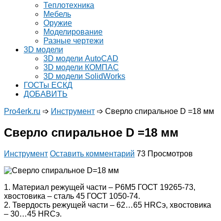
Теплотехника
Мебель
Оружие
Моделирование
Разные чертежи
3D модели
3D модели AutoCAD
3D модели КОМПАС
3D модели SolidWorks
ГОСТы ЕСКД
ДОБАВИТЬ
Pro4erk.ru
➩
Инструмент
➩
Сверло спиральное D =18 мм
Сверло спиральное D =18 мм
Инструмент
Оставить комментарий
73 Просмотров
1. Материал режущей части – Р6М5 ГОСТ 19265-73,
хвостовика – сталь 45 ГОСТ 1050-74.
2. Твердость режущей части – 62…65 HRCэ, хвостовика
– 30…45 HRCэ.