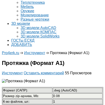
Теплотехника
Мебель
Оружие
Моделирование
Разные чертежи
3D модели
3D модели AutoCAD
3D модели КОМПАС
3D модели SolidWorks
ГОСТы ЕСКД
ДОБАВИТЬ
Pro4erk.ru
➩
Инструмент
➩
Протяжка (Формат А1)
Протяжка (Формат А1)
Инструмент
Оставить комментарий
55 Просмотров
Формат (САПР):
.dwg (AutoCAD)
Размер zip-архива, Mb:
0.08
К-во файлов, шт.:
1