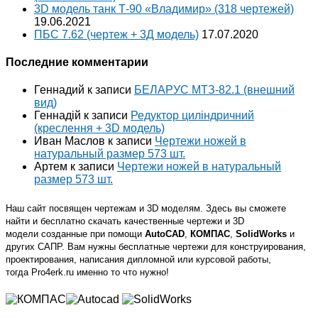
3D модель танк Т-90 «Владимир» (318 чертежей)
19.06.2021
ПБС 7.62 (чертеж + 3Д модель)
17.07.2020
Последние комментарии
Геннадий
к записи
БЕЛАРУС МТЗ-82.1 (внешний
вид)
Геннадій
к записи
Редуктор циліндричний
(креслення + 3D модель)
Иван Маслов
к записи
Чертежи ножей в
натуральный размер 573 шт.
Артем
к записи
Чертежи ножей в натуральный
размер 573 шт.
Наш сайт посвящен чертежам и 3D моделям. Здесь вы сможете
найти и бесплатно скачать качественные чертежи и 3D
модели созданные при помощи
AutoCAD
,
КОМПАС
,
SolidWorks
и
других САПР. Вам нужны бесплатные чертежи для конструирования,
проектирования, написания дипломной или курсовой работы,
тогда Pro4erk.ru именно то что нужно!