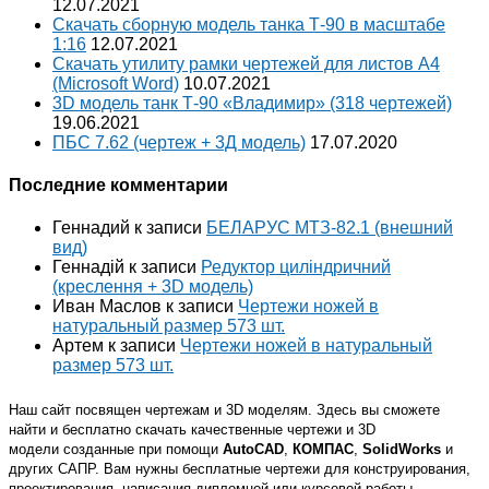
12.07.2021
Скачать сборную модель танка Т-90 в масштабе
1:16
12.07.2021
Скачать утилиту рамки чертежей для листов A4
(Microsoft Word)
10.07.2021
3D модель танк Т-90 «Владимир» (318 чертежей)
19.06.2021
ПБС 7.62 (чертеж + 3Д модель)
17.07.2020
Последние комментарии
Геннадий
к записи
БЕЛАРУС МТЗ-82.1 (внешний
вид)
Геннадій
к записи
Редуктор циліндричний
(креслення + 3D модель)
Иван Маслов
к записи
Чертежи ножей в
натуральный размер 573 шт.
Артем
к записи
Чертежи ножей в натуральный
размер 573 шт.
Наш сайт посвящен чертежам и 3D моделям. Здесь вы сможете
найти и бесплатно скачать качественные чертежи и 3D
модели созданные при помощи
AutoCAD
,
КОМПАС
,
SolidWorks
и
других САПР. Вам нужны бесплатные чертежи для конструирования,
проектирования, написания дипломной или курсовой работы,