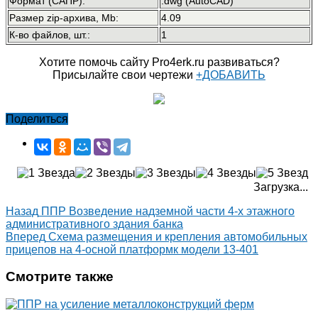
Формат (САПР):
.dwg (AutoCAD)
Размер zip-архива, Mb:
4.09
К-во файлов, шт.:
1
Хотите помочь сайту Pro4erk.ru развиваться?
Присылайте свои чертежи
+ДОБАВИТЬ
Поделиться
Загрузка...
Назад
ППР Возведение надземной части 4-х этажного
административного здания банка
Вперед
Схема размещения и крепления автомобильных
прицепов на 4-осной платформк модели 13-401
Смотрите также