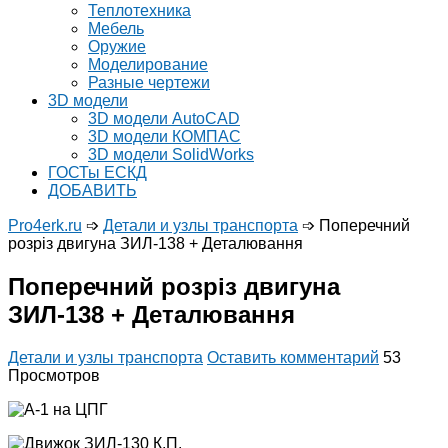
Теплотехника
Мебель
Оружие
Моделирование
Разные чертежи
3D модели
3D модели AutoCAD
3D модели КОМПАС
3D модели SolidWorks
ГОСТы ЕСКД
ДОБАВИТЬ
Pro4erk.ru
➩
Детали и узлы транспорта
➩
Поперечний
розріз двигуна ЗИЛ-138 + Деталювання
Поперечний розріз двигуна
ЗИЛ-138 + Деталювання
Детали и узлы транспорта
Оставить комментарий
53
Просмотров