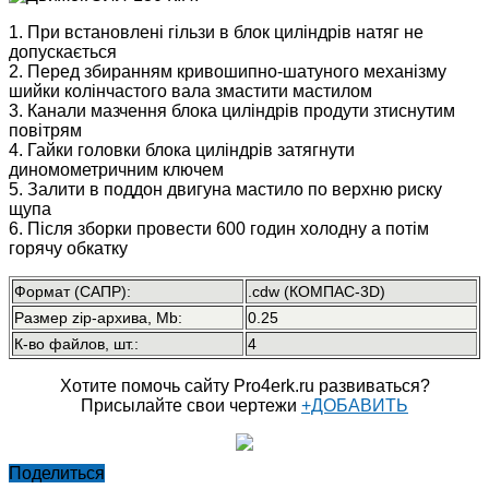
1. При встановлені гільзи в блок циліндрів натяг не
допускається
2. Перед збиранням кривошипно-шатуного механізму
шийки колінчастого вала змастити мастилом
3. Канали мазчення блока циліндрів продути зтиснутим
повітрям
4. Гайки головки блока циліндрів затягнути
диномометричним ключем
5. Залити в поддон двигуна мастило по верхню риску
щупа
6. Після зборки провести 600 годин холодну а потім
горячу обкатку
Формат (САПР):
.cdw (КОМПАС-3D)
Размер zip-архива, Mb:
0.25
К-во файлов, шт.:
4
Хотите помочь сайту Pro4erk.ru развиваться?
Присылайте свои чертежи
+ДОБАВИТЬ
Поделиться