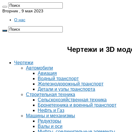
Вторник , 9 мая 2023
О нас
Pro4erk.ru 📐
Чертежи и 3D мод
Чертежи
Автомобили
Авиация
Водный транспорт
Железнодорожный транспорт
Детали и узлы транспорта
Строительная техника
Сельскохозяйственная техника
Бронетехника и военный транспорт
Нефть и Газ
Машины и механизмы
Редукторы
Валы и оси
Муфты, соединительные элементы