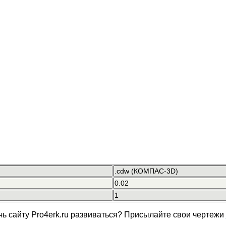
.cdw (КОМПАС-3D)
0.02
1
чь сайту Pro4erk.ru развиваться? Присылайте свои чертежи