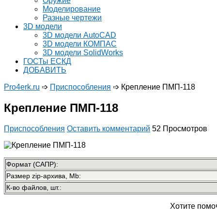
Оружие
Моделирование
Разные чертежи
3D модели
3D модели AutoCAD
3D модели КОМПАС
3D модели SolidWorks
ГОСТы ЕСКД
ДОБАВИТЬ
Pro4erk.ru
➩
Приспособления
➩
Крепление ПМП-118
Крепление ПМП-118
Приспособления
Оставить комментарий
52 Просмотров
Формат (САПР):
Размер zip-архива, Mb:
К-во файлов, шт.:
Хотите помо