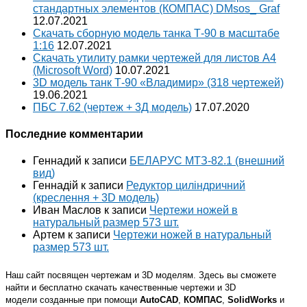
стандартных элементов (КОМПАС) DMsos_ Graf
12.07.2021
Скачать сборную модель танка Т-90 в масштабе
1:16
12.07.2021
Скачать утилиту рамки чертежей для листов A4
(Microsoft Word)
10.07.2021
3D модель танк Т-90 «Владимир» (318 чертежей)
19.06.2021
ПБС 7.62 (чертеж + 3Д модель)
17.07.2020
Последние комментарии
Геннадий
к записи
БЕЛАРУС МТЗ-82.1 (внешний
вид)
Геннадій
к записи
Редуктор циліндричний
(креслення + 3D модель)
Иван Маслов
к записи
Чертежи ножей в
натуральный размер 573 шт.
Артем
к записи
Чертежи ножей в натуральный
размер 573 шт.
Наш сайт посвящен чертежам и 3D моделям. Здесь вы сможете
найти и бесплатно скачать качественные чертежи и 3D
модели созданные при помощи
AutoCAD
,
КОМПАС
,
SolidWorks
и