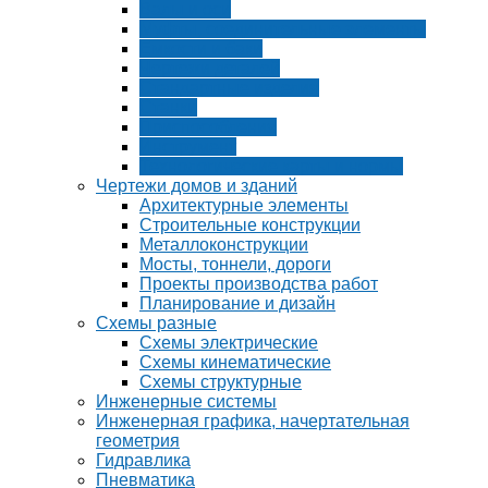
Валы и оси
Муфты, соединительные элементы
Емкости и баки
Чертежи деталей
Стандартные изделия
Станки
Приспособления
Инструмент
Технологические карты и нормы
Чертежи домов и зданий
Архитектурные элементы
Строительные конструкции
Металлоконструкции
Мосты, тоннели, дороги
Проекты производства работ
Планирование и дизайн
Схемы разные
Схемы электрические
Схемы кинематические
Схемы структурные
Инженерные системы
Инженерная графика, начертательная
геометрия
Гидравлика
Пневматика