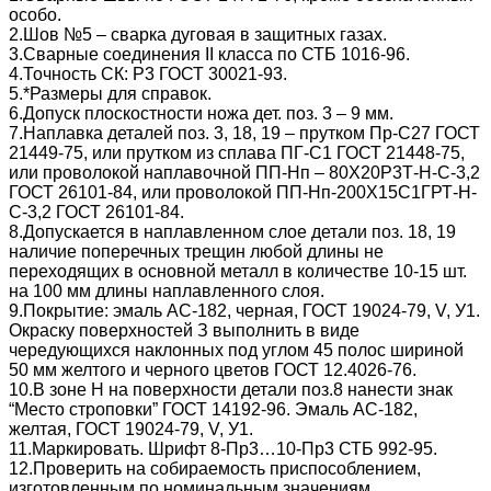
особо.
2.Шов №5 – сварка дуговая в защитных газах.
3.Сварные соединения II класса по СТБ 1016-96.
4.Точность СК: Р3 ГОСТ 30021-93.
5.*Размеры для справок.
6.Допуск плоскостности ножа дет. поз. 3 – 9 мм.
7.Наплавка деталей поз. 3, 18, 19 – прутком Пр-С27 ГОСТ
21449-75, или прутком из сплава ПГ-С1 ГОСТ 21448-75,
или проволокой наплавочной ПП-Нп – 80Х20Р3Т-Н-С-3,2
ГОСТ 26101-84, или проволокой ПП-Нп-200Х15С1ГРТ-Н-
С-3,2 ГОСТ 26101-84.
8.Допускается в наплавленном слое детали поз. 18, 19
наличие поперечных трещин любой длины не
переходящих в основной металл в количестве 10-15 шт.
на 100 мм длины наплавленного слоя.
9.Покрытие: эмаль АС-182, черная, ГОСТ 19024-79, V, У1.
Окраску поверхностей З выполнить в виде
чередующихся наклонных под углом 45 полос шириной
50 мм желтого и черного цветов ГОСТ 12.4026-76.
10.В зоне Н на поверхности детали поз.8 нанести знак
“Место строповки” ГОСТ 14192-96. Эмаль АС-182,
желтая, ГОСТ 19024-79, V, У1.
11.Маркировать. Шрифт 8-Пр3…10-Пр3 СТБ 992-95.
12.Проверить на собираемость приспособлением,
изготовленным по номинальным значениям