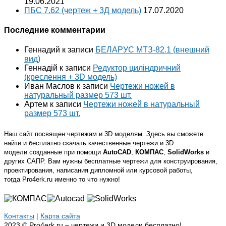
19.06.2021
ПБС 7.62 (чертеж + 3Д модель)
17.07.2020
Последние комментарии
Геннадий
к записи
БЕЛАРУС МТЗ-82.1 (внешний
вид)
Геннадій
к записи
Редуктор циліндричний
(креслення + 3D модель)
Иван Маслов
к записи
Чертежи ножей в
натуральный размер 573 шт.
Артем
к записи
Чертежи ножей в натуральный
размер 573 шт.
Наш сайт посвящен чертежам и 3D моделям. Здесь вы сможете
найти и бесплатно скачать качественные чертежи и 3D
модели созданные при помощи
AutoCAD
,
КОМПАС
,
SolidWorks
и
других САПР. Вам нужны бесплатные чертежи для конструирования,
проектирования, написания дипломной или курсовой работы,
тогда Pro4erk.ru именно то что нужно!
Контакты
|
Карта сайта
2023 © Pro4erk.ru – чертежи и 3D модели бесплатно!