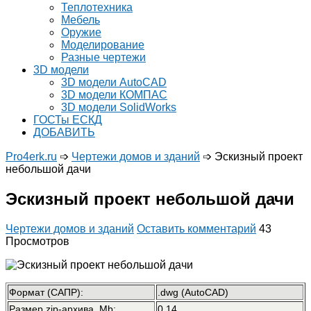
Теплотехника
Мебель
Оружие
Моделирование
Разные чертежи
3D модели
3D модели AutoCAD
3D модели КОМПАС
3D модели SolidWorks
ГОСТы ЕСКД
ДОБАВИТЬ
Pro4erk.ru
➩
Чертежи домов и зданий
➩
Эскизный проект
небольшой дачи
Эскизный проект небольшой дачи
Чертежи домов и зданий
Оставить комментарий
43
Просмотров
Формат (САПР):
.dwg (AutoCAD)
Размер zip-архива, Mb:
0.14