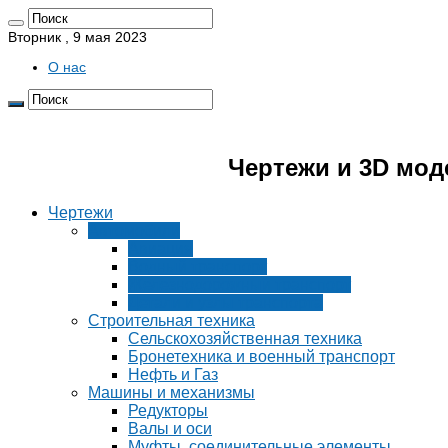
Вторник , 9 мая 2023
О нас
Pro4erk.ru 📐
Чертежи и 3D мод
Чертежи
Автомобили
Авиация
Водный транспорт
Железнодорожный транспорт
Детали и узлы транспорта
Строительная техника
Сельскохозяйственная техника
Бронетехника и военный транспорт
Нефть и Газ
Машины и механизмы
Редукторы
Валы и оси
Муфты, соединительные элементы