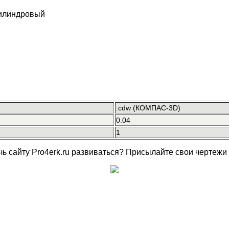
цилиндровый
.cdw (КОМПАС-3D)
0.04
1
чь сайту Pro4erk.ru развиваться? Присылайте свои чертежи